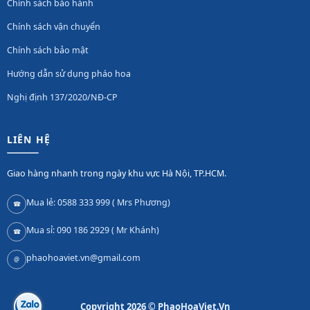
Chính sách bảo hành
Chính sách vận chuyển
Chính sách bảo mật
Hướng dẫn sử dụng pháo hoa
Nghị định 137/2020/NĐ-CP
LIÊN HỆ
Giao hàng nhanh trong ngày khu vực Hà Nội, TP.HCM.
Mua lẻ: 0588 333 999 ( Mrs Phương)
☎
Mua sỉ: 090 186 2929 ( Mr Khánh)
☎
phaohoaviet.vn@gmail.com
@
Copyright 2026 © PhaoHoaViet.Vn