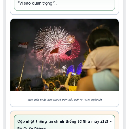
“vì sao quan trọng”).
Màn bắn pháo hoa rực rỡ trên bầu trời TP HCM ngày tết
Cập nhật thông tin chính thống từ Nhà máy Z121 –
Bộ Quốc Phòng