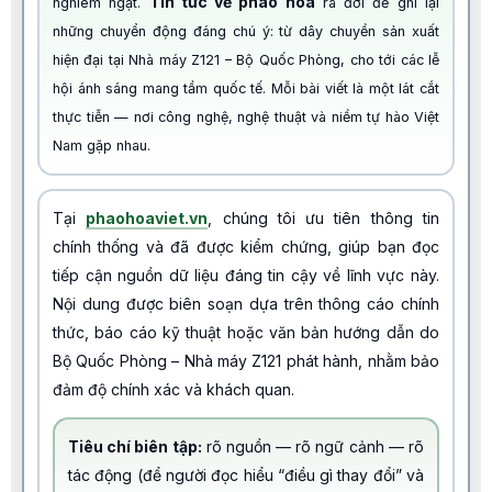
Tin tức về pháo hoa
nghiêm ngặt.
ra đời để ghi lại
những chuyển động đáng chú ý: từ dây chuyền sản xuất
hiện đại tại Nhà máy Z121 – Bộ Quốc Phòng, cho tới các lễ
hội ánh sáng mang tầm quốc tế. Mỗi bài viết là một lát cắt
thực tiễn — nơi công nghệ, nghệ thuật và niềm tự hào Việt
Nam gặp nhau.
Tại
phaohoaviet.vn
, chúng tôi ưu tiên thông tin
chính thống và đã được kiểm chứng, giúp bạn đọc
tiếp cận nguồn dữ liệu đáng tin cậy về lĩnh vực này.
Nội dung được biên soạn dựa trên thông cáo chính
thức, báo cáo kỹ thuật hoặc văn bản hướng dẫn do
Bộ Quốc Phòng – Nhà máy Z121 phát hành, nhằm bảo
đảm độ chính xác và khách quan.
Tiêu chí biên tập:
rõ nguồn — rõ ngữ cảnh — rõ
tác động (để người đọc hiểu “điều gì thay đổi” và