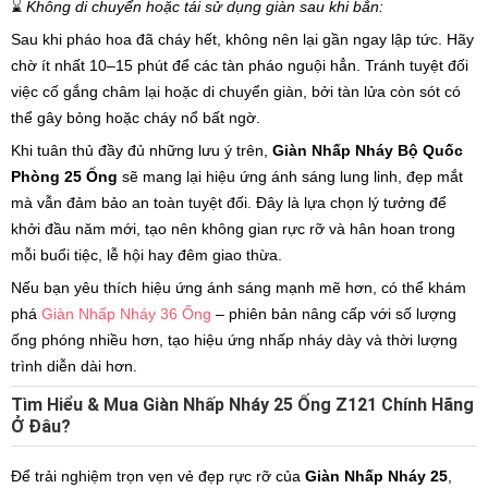
⌛
Không di chuyển hoặc tái sử dụng giàn sau khi bắn:
Sau khi pháo hoa đã cháy hết, không nên lại gần ngay lập tức. Hãy
chờ ít nhất 10–15 phút để các tàn pháo nguội hẳn. Tránh tuyệt đối
việc cố gắng châm lại hoặc di chuyển giàn, bởi tàn lửa còn sót có
thể gây bỏng hoặc cháy nổ bất ngờ.
Khi tuân thủ đầy đủ những lưu ý trên,
Giàn Nhấp Nháy Bộ Quốc
Phòng 25 Ống
sẽ mang lại hiệu ứng ánh sáng lung linh, đẹp mắt
mà vẫn đảm bảo an toàn tuyệt đối. Đây là lựa chọn lý tưởng để
khởi đầu năm mới, tạo nên không gian rực rỡ và hân hoan trong
mỗi buổi tiệc, lễ hội hay đêm giao thừa.
Nếu bạn yêu thích hiệu ứng ánh sáng mạnh mẽ hơn, có thể khám
phá
Giàn Nhấp Nháy 36 Ống
– phiên bản nâng cấp với số lượng
ống phóng nhiều hơn, tạo hiệu ứng nhấp nháy dày và thời lượng
trình diễn dài hơn.
Tìm Hiểu & Mua Giàn Nhấp Nháy 25 Ống Z121 Chính Hãng
Ở Đâu?
Để trải nghiệm trọn vẹn vẻ đẹp rực rỡ của
Giàn Nhấp Nháy 25
,