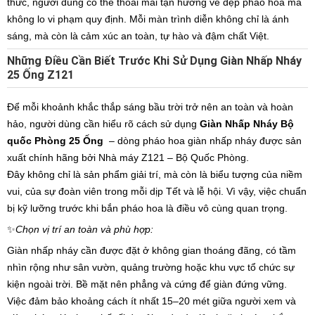
thức, người dùng có thể thoải mái tận hưởng vẻ đẹp pháo hoa mà
không lo vi phạm quy định. Mỗi màn trình diễn không chỉ là ánh
sáng, mà còn là cảm xúc an toàn, tự hào và đậm chất Việt.
Những Điều Cần Biết Trước Khi Sử Dụng Giàn Nhấp Nháy
25 Ống Z121
Để mỗi khoảnh khắc thắp sáng bầu trời trở nên an toàn và hoàn
hảo, người dùng cần hiểu rõ cách sử dụng
Giàn Nhấp Nháy Bộ
quốc Phòng 25 Ống
– dòng pháo hoa giàn nhấp nháy được sản
xuất chính hãng bởi Nhà máy Z121 – Bộ Quốc Phòng.
Đây không chỉ là sản phẩm giải trí, mà còn là biểu tượng của niềm
vui, của sự đoàn viên trong mỗi dịp Tết và lễ hội. Vì vậy, việc chuẩn
bị kỹ lưỡng trước khi bắn pháo hoa là điều vô cùng quan trọng.
✨
Chọn vị trí an toàn và phù hợp:
Giàn nhấp nháy cần được đặt ở không gian thoáng đãng, có tầm
nhìn rộng như sân vườn, quảng trường hoặc khu vực tổ chức sự
kiện ngoài trời. Bề mặt nên phẳng và cứng để giàn đứng vững.
Việc đảm bảo khoảng cách ít nhất 15–20 mét giữa người xem và