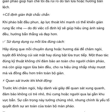
giàn pháo giúp hạn chế tối đa rủi ro do tàn lửa hoặc hướng bắn
lệch.
⭐️
Cố định giàn thật chắc chắn:
Khi pháo bắt đầu phun, áp lực thoát khí mạnh có thể khiến giàn
rung lắc nhẹ — do đó việc cố định kỹ sẽ giúp hiệu ứng ánh sáng
đều, hướng bắn thẳng và đẹp hơn.
✅
Sử dụng dụng cụ mồi lửa đúng cách:
Hãy dùng que mồi chuyên dụng hoặc hương dài để châm ngòi,
tuyệt đối không cúi sát mặt hay dùng bật lửa trực tiếp. Một thao tác
đúng kỹ thuật không chỉ đảm bảo an toàn cho người châm pháo,
mà còn giúp ngọn lửa bén đều, cho ra hiệu ứng nhấp nháy mượt
mà và đồng đều hơn trên toàn bộ giàn.
⚡ Q
uan sát trước khi khởi động:
Trước khi châm ngòi, hãy dành vài giây để quan sát xung quanh,
đảm bảo không có trẻ nhỏ, thú cưng hoặc người qua lại gần khu
vực bắn. Sự cẩn trọng này tưởng chừng nhỏ, nhưng chính là yếu tố
quyết định sự an toàn của toàn bộ màn pháo.