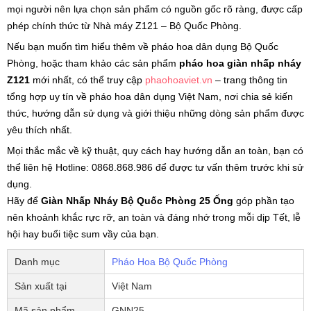
mọi người nên lựa chọn sản phẩm có nguồn gốc rõ ràng, được cấp
phép chính thức từ Nhà máy Z121 – Bộ Quốc Phòng.
Nếu bạn muốn tìm hiểu thêm về pháo hoa dân dụng Bộ Quốc
Phòng, hoặc tham khảo các sản phẩm
pháo hoa giàn nhấp nháy
Z121
mới nhất, có thể truy cập
phaohoaviet.vn
– trang thông tin
tổng hợp uy tín về pháo hoa dân dụng Việt Nam, nơi chia sẻ kiến
thức, hướng dẫn sử dụng và giới thiệu những dòng sản phẩm được
yêu thích nhất.
Mọi thắc mắc về kỹ thuật, quy cách hay hướng dẫn an toàn, bạn có
thể liên hệ Hotline: 0868.868.986 để được tư vấn thêm trước khi sử
dụng.
Hãy để
Giàn Nhấp Nháy Bộ Quốc Phòng 25 Ống
góp phần tạo
nên khoảnh khắc rực rỡ, an toàn và đáng nhớ trong mỗi dịp Tết, lễ
hội hay buổi tiệc sum vầy của bạn.
Danh mục
Pháo Hoa Bộ Quốc Phòng
Sản xuất tại
Việt Nam
Mã sản phẩm
GNN25