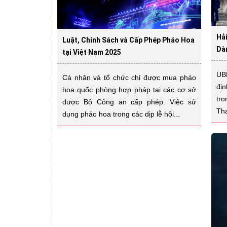
Hả
Luật, Chính Sách và Cấp Phép Pháo Hoa
Dà
tại Việt Nam 2025
UB
Cá nhân và tổ chức chỉ được mua pháo
đị
hoa quốc phòng hợp pháp tại các cơ sở
tr
được Bộ Công an cấp phép. Việc sử
Tha
dụng pháo hoa trong các dịp lễ hội...