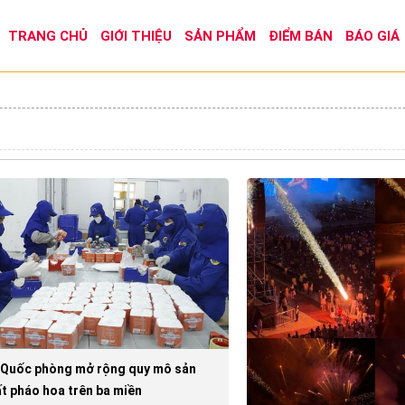
TRANG CHỦ
GIỚI THIỆU
SẢN PHẨM
ĐIỂM BÁN
BÁO GIÁ
 Quốc phòng mở rộng quy mô sản
t pháo hoa trên ba miền