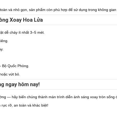
n toàn và nhỏ gọn, sản phẩm còn phù hợp để sử dụng trong không gian g
Vòng Xoay Hoa Lửa
t dễ cháy ít nhất 3–5 mét.
iêng.
y.
– Bộ Quốc Phòng.
hoặc vứt bỏ.
g ngay hôm nay!
ường — hãy biến chúng thành màn trình diễn ánh sáng xoay tròn sống đ
rực rỡ, an toàn và khác biệt!