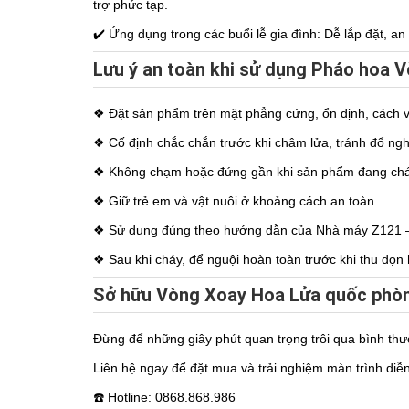
trợ phức tạp.
✔️ Ứng dụng trong các buổi lễ gia đình: Dễ lắp đặt, a
Lưu ý an toàn khi sử dụng Pháo hoa 
❖ Đặt sản phẩm trên mặt phẳng cứng, ổn định, cách vậ
❖ Cố định chắc chắn trước khi châm lửa, tránh đổ ngh
❖ Không chạm hoặc đứng gần khi sản phẩm đang chá
❖ Giữ trẻ em và vật nuôi ở khoảng cách an toàn.
❖ Sử dụng đúng theo hướng dẫn của Nhà máy Z121 
❖ Sau khi cháy, để nguội hoàn toàn trước khi thu dọn 
Sở hữu Vòng Xoay Hoa Lửa quốc phòn
Đừng để những giây phút quan trọng trôi qua bình th
Liên hệ ngay để đặt mua và trải nghiệm màn trình diễn 
☎️ Hotline: 0868.868.986