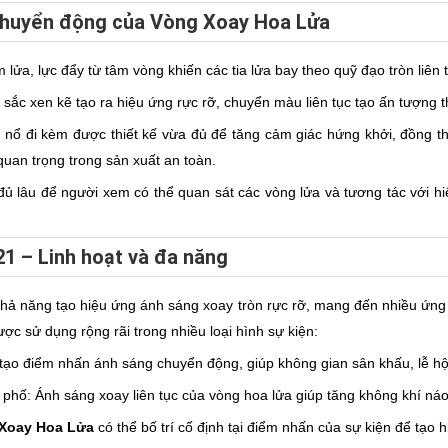
 chuyển động của Vòng Xoay Hoa Lửa
m lửa, lực đẩy từ tâm vòng khiến các tia lửa bay theo quỹ đạo tròn liên 
sắc xen kẽ tạo ra hiệu ứng rực rỡ, chuyển màu liên tục tạo ấn tượng th
 nổ đi kèm được thiết kế vừa đủ để tăng cảm giác hứng khởi, đồng th
quan trọng trong sản xuất an toàn.
 đủ lâu để người xem có thể quan sát các vòng lửa và tương tác với h
1 – Linh hoạt và đa năng
khả năng tạo hiệu ứng ánh sáng xoay tròn rực rỡ, mang đến nhiều ứng dụ
c sử dụng rộng rãi trong nhiều loại hình sự kiện:
y tạo điểm nhấn ánh sáng chuyển động, giúp không gian sân khấu, lễ hội
g phố: Ánh sáng xoay liên tục của vòng hoa lửa giúp tăng không khí ná
Xoay Hoa Lửa
có thể bố trí cố định tại điểm nhấn của sự kiện để tạo