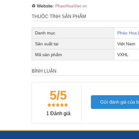
♻ Website:
PhaoHoaViet.vn
THUỘC TÍNH SẢN PHẨM
Danh mục
Pháo Hoa 
Sản xuất tại
Việt Nam
Mã sản phẩm
VXHL
BÌNH LUẬN
5/5
Gửi đánh giá của 
1 Đánh giá