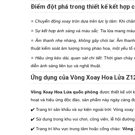
Điểm đột phá trong thiết kế kết hợp
⭐️
Chuyển động xoay tròn dựa trên lực ly tâm
: Khi châ
⭐️
Sự kết hợp ánh sáng và màu sắc
: Tia lửa mang màu 
⭐️
Âm thanh nhẹ nhàng, không gây chói tai
: Âm thanh
thuật kiểm soát âm lượng trong pháo hoa, một yếu tố 
⭐️
Hiệu ứng kéo dài, quan sát chi tiết
: Thời gian cháy
diễn ánh sáng liên tục và nghệ thuật.
Ứng dụng của Vòng Xoay Hoa Lửa Z12
Vòng Xoay Hoa Lửa quốc phòng
được thiết kế với 
hoạt và hiệu ứng độc đáo, sản phẩm này ngày càng đượ
✔️ Trang trí sân khấu và sự kiện ngoài trời: Vòng xoa
✔️ Sử dụng trong khu vui chơi, công viên, lễ hội đườn
✔️ Trang trí khu vực trung tâm hoặc cổng chào:
Vòng 