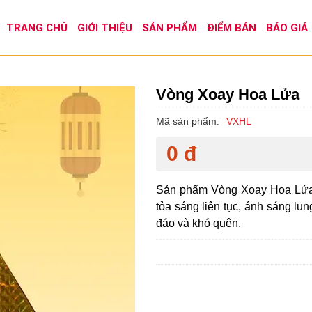
TRANG CHỦ
GIỚI THIỆU
SẢN PHẨM
ĐIỂM BÁN
BÁO GIÁ
Vòng Xoay Hoa Lửa
Mã sản phẩm:
VXHL
0 đ
Sản phẩm Vòng Xoay Hoa Lửa vớ
tỏa sáng liên tục, ánh sáng lun
đáo và khó quên.