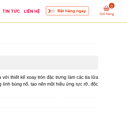
0
Đặt hàng ngay
TIN TỨC
LIÊN HỆ
i thiết kế xoay tròn đặc trưng làm các tia lửa
g linh bùng nổ, tạo nên một hiệu ứng rực rỡ, độc