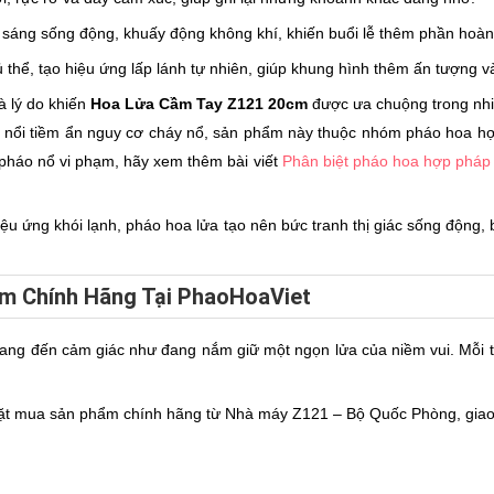
 sáng sống động, khuấy động không khí, khiến buổi lễ thêm phần hoàn
thể, tạo hiệu ứng lấp lánh tự nhiên, giúp khung hình thêm ấn tượng v
à lý do khiến
Hoa Lửa Cầm Tay Z121 20cm
được ưa chuộng trong nhi
rôi nổi tiềm ẩn nguy cơ cháy nổ, sản phẩm này thuộc nhóm pháo hoa
pháo nổ vi phạm, hãy xem thêm bài viết
Phân biệt pháo hoa hợp pháp 
ệu ứng khói lạnh, pháo hoa lửa tạo nên bức tranh thị giác sống động
m Chính Hãng Tại PhaoHoaViet
ng đến cảm giác như đang nắm giữ một ngọn lửa của niềm vui. Mỗi t
đặt mua sản phẩm chính hãng từ Nhà máy Z121 – Bộ Quốc Phòng, giao