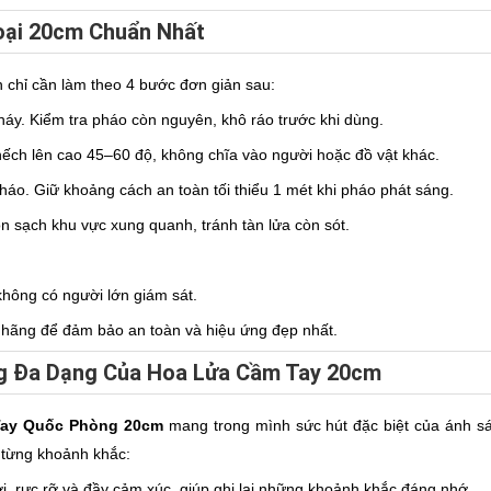
oại 20cm Chuẩn Nhất
 chỉ cần làm theo 4 bước đơn giản sau:
háy. Kiểm tra pháo còn nguyên, khô ráo trước khi dùng.
ch lên cao 45–60 độ, không chĩa vào người hoặc đồ vật khác.
o. Giữ khoảng cách an toàn tối thiểu 1 mét khi pháo phát sáng.
n sạch khu vực xung quanh, tránh tàn lửa còn sót.
không có người lớn giám sát.
hãng để đảm bảo an toàn và hiệu ứng đẹp nhất.
ng Đa Dạng Của Hoa Lửa Cầm Tay 20cm
Tay Quốc Phòng 20cm
mang trong mình sức hút đặc biệt của ánh sá
 từng khoảnh khắc:
ơi, rực rỡ và đầy cảm xúc, giúp ghi lại những khoảnh khắc đáng nhớ.