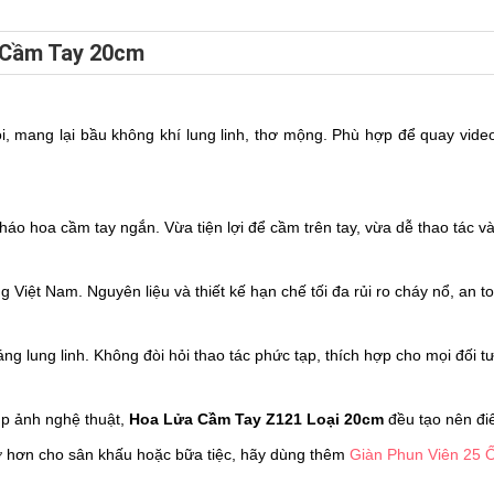
 Cầm Tay 20cm
ói, mang lại bầu không khí lung linh, thơ mộng. Phù hợp để quay vid
áo hoa cầm tay ngắn. Vừa tiện lợi để cầm trên tay, vừa dễ thao tác và
Việt Nam. Nguyên liệu và thiết kế hạn chế tối đa rủi ro cháy nổ, an to
g lung linh. Không đòi hỏi thao tác phức tạp, thích hợp cho mọi đối t
hụp ảnh nghệ thuật,
Hoa Lửa Cầm Tay Z121 Loại 20cm
đều tạo nên đi
ỡ hơn cho sân khấu hoặc bữa tiệc, hãy dùng thêm
Giàn Phun Viên 25 