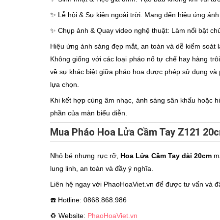
✨ Lễ hội & Sự kiện ngoài trời: Mang đến hiệu ứng ánh
✨ Chụp ảnh & Quay video nghệ thuật: Làm nổi bật chủ 
Hiệu ứng ánh sáng đẹp mắt, an toàn và dễ kiểm soát l
Không giống với các loại pháo nổ tự chế hay hàng t
về sự khác biệt giữa pháo hoa được phép sử dụng và 
lựa chọn.
Khi kết hợp cùng âm nhạc, ánh sáng sân khấu hoặc hi
phần của màn biểu diễn.
Mua Pháo Hoa Lửa Cầm Tay Z121 20c
Nhỏ bé nhưng rực rỡ,
Hoa Lửa Cầm Tay dài 20cm
ma
lung linh, an toàn và đầy ý nghĩa.
Liên hệ ngay với PhaoHoaViet.vn để được tư vấn và 
☎️ Hotline: 0868.868.986
♻ Website:
PhaoHoaViet.vn