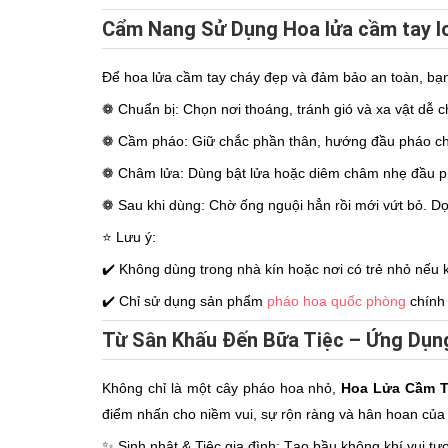
Cẩm Nang Sử Dụng Hoa lửa cầm tay l
Để hoa lửa cầm tay cháy đẹp và đảm bảo an toàn, bạn
❁ Chuẩn bị: Chọn nơi thoáng, tránh gió và xa vật dễ c
❁ Cầm pháo: Giữ chắc phần thân, hướng đầu pháo chế
❁ Châm lửa: Dùng bật lửa hoặc diêm châm nhẹ đầu phá
❁ Sau khi dùng: Chờ ống nguội hẳn rồi mới vứt bỏ. Dọ
⭐️ Lưu ý:
✔️ Không dùng trong nhà kín hoặc nơi có trẻ nhỏ nếu 
✔️ Chỉ sử dụng sản phẩm
pháo hoa quốc phòng
chính 
Từ Sân Khấu Đến Bữa Tiệc – Ứng Dụ
Không chỉ là một cây pháo hoa nhỏ,
Hoa Lửa Cầm 
điểm nhấn cho niềm vui, sự rộn ràng và hân hoan của
✨ Sinh nhật & Tiệc gia đình: Tạo bầu không khí vui tư