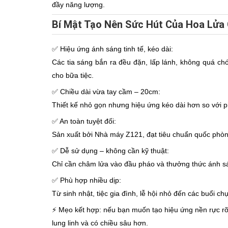
đầy năng lượng.
Bí Mật Tạo Nên Sức Hút Của Hoa Lửa
✅ Hiệu ứng ánh sáng tinh tế, kéo dài:
Các tia sáng bắn ra đều đặn, lấp lánh, không quá ch
cho bữa tiệc.
✅ Chiều dài vừa tay cầm – 20cm:
Thiết kế nhỏ gọn nhưng hiệu ứng kéo dài hơn so với ph
✅ An toàn tuyệt đối:
Sản xuất bởi Nhà máy Z121, đạt tiêu chuẩn quốc phòng 
✅ Dễ sử dụng – không cần kỹ thuật:
Chỉ cần châm lửa vào đầu pháo và thưởng thức ánh sán
✅ Phù hợp nhiều dịp:
Từ sinh nhật, tiệc gia đình, lễ hội nhỏ đến các buổi c
⚡ Mẹo kết hợp: nếu bạn muốn tạo hiệu ứng nền rực r
lung linh và có chiều sâu hơn.