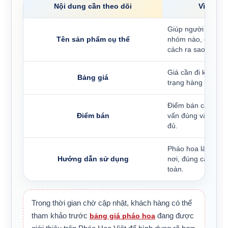
Nội dung cần theo dõi
Vì sao 
Giúp người mua bi
Tên sản phẩm cụ thể
nhóm nào, dùng ch
cách ra sao.
Giá cần đi kèm hìn
Bảng giá
trạng hàng và điều
Điểm bán cần có thô
Điểm bán
vấn đúng và hướng
đủ.
Pháo hoa là sản 
Hướng dẫn sử dụng
nơi, đúng cách và 
toàn.
Trong thời gian chờ cập nhật, khách hàng có thể
tham khảo trước
bảng giá pháo hoa
đang được