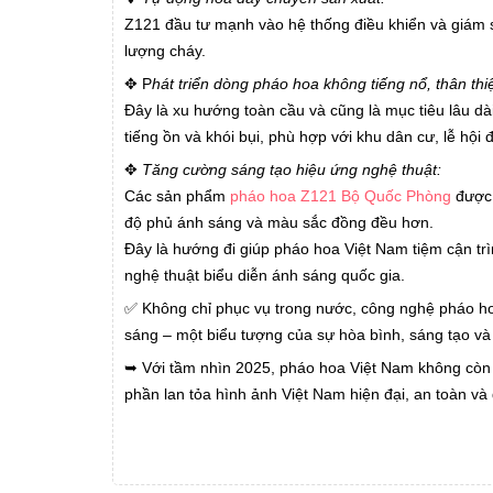
Z121 đầu tư mạnh vào hệ thống điều khiển và giám s
lượng cháy.
✥ P
hát triển dòng pháo hoa không tiếng nổ, thân thi
Đây là xu hướng toàn cầu và cũng là mục tiêu lâu dà
tiếng ồn và khói bụi, phù hợp với khu dân cư, lễ hội đ
✥
Tăng cường sáng tạo hiệu ứng nghệ thuật:
Các sản phẩm
pháo hoa Z121 Bộ Quốc Phòng
được 
độ phủ ánh sáng và màu sắc đồng đều hơn.
Đây là hướng đi giúp pháo hoa Việt Nam tiệm cận tr
nghệ thuật biểu diễn ánh sáng quốc gia.
✅ Không chỉ phục vụ trong nước, công nghệ pháo hoa
sáng – một biểu tượng của sự hòa bình, sáng tạo và
➥ Với tầm nhìn 2025, pháo hoa Việt Nam không còn c
phần lan tỏa hình ảnh Việt Nam hiện đại, an toàn và 