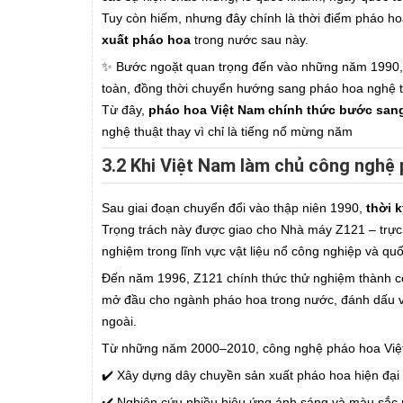
Tuy còn hiếm, nhưng đây chính là thời điểm pháo hoa
xuất pháo hoa
trong nước sau này.
✨ Bước ngoặt quan trọng đến vào những năm 1990, 
toàn, đồng thời chuyển hướng sang pháo hoa nghệ t
Từ đây,
pháo hoa Việt Nam chính thức bước sang
nghệ thuật thay vì chỉ là tiếng nổ mừng năm
3.2 Khi Việt Nam làm chủ công nghệ 
Sau giai đoạn chuyển đổi vào thập niên 1990,
thời 
Trọng trách này được giao cho Nhà máy Z121 – trự
nghiệm trong lĩnh vực vật liệu nổ công nghiệp và qu
Đến năm 1996, Z121 chính thức thử nghiệm thành c
mở đầu cho ngành pháo hoa trong nước, đánh dấu 
ngoài.
Từ những năm 2000–2010, công nghệ pháo hoa Việt
✔️ Xây dựng dây chuyền sản xuất pháo hoa hiện đại vớ
✔️ Nghiên cứu nhiều hiệu ứng ánh sáng và màu sắc p