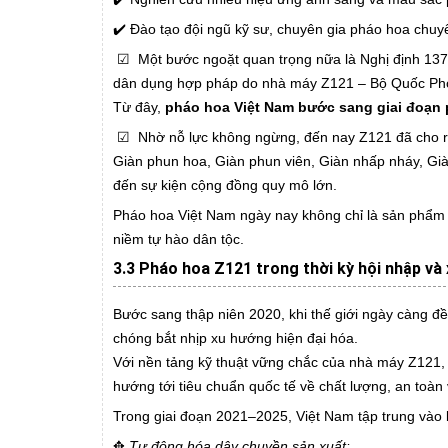
✔️ Đào tạo đội ngũ kỹ sư, chuyên gia pháo hoa chuyên
☑ Một bước ngoặt quan trọng nữa là Nghị định 137
dân dụng hợp pháp do nhà máy Z121 – Bộ Quốc Phò
Từ đây,
pháo hoa Việt Nam bước sang giai đoạn p
☑ Nhờ nỗ lực không ngừng, đến nay Z121 đã cho r
Giàn phun hoa, Giàn phun viên, Giàn nhấp nháy, Gi
đến sự kiện cộng đồng quy mô lớn.
Pháo hoa Việt Nam ngày nay không chỉ là sản phẩm 
niềm tự hào dân tộc.
3.3 Pháo hoa Z121 trong thời kỳ hội nhập và
Bước sang thập niên 2020, khi thế giới ngày càng đề
chóng bắt nhịp xu hướng hiện đại hóa.
Với nền tảng kỹ thuật vững chắc của nhà máy Z121
hướng tới tiêu chuẩn quốc tế về chất lượng, an toàn
Trong giai đoạn 2021–2025, Việt Nam tập trung vào 
✥
Tự động hóa dây chuyền sản xuất: