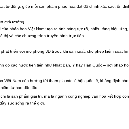
át tự động, giúp mỗi sản phẩm pháo hoa đạt độ chính xác cao, ổn địn
ện môi trường:
i của pháo hoa Việt Nam: tạo ra ánh sáng rực rỡ, nhiều tầng hiệu ứng
ô thị và các chương trình truyền hình trực tiếp.
phát triển với mô phỏng 3D trước khi sản xuất, cho phép kiểm soát hìn
ình độ các nước tiên tiến như Nhật Bản, Ý hay Hàn Quốc – nơi pháo ho
 Việt Nam còn hướng tới tham gia các lễ hội quốc tế, khẳng định bản
 niềm tự hào dân tộc.
hỉ là sản phẩm giải trí, mà là ngành công nghiệp văn hóa kết hợp cô
đầy sức sống ra thế giới.