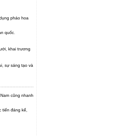
 dụng pháo hoa
àn quốc.
ưới, khai trương
i, sự sáng tạo và
ệt Nam cũng nhanh
 tiến đáng kể,