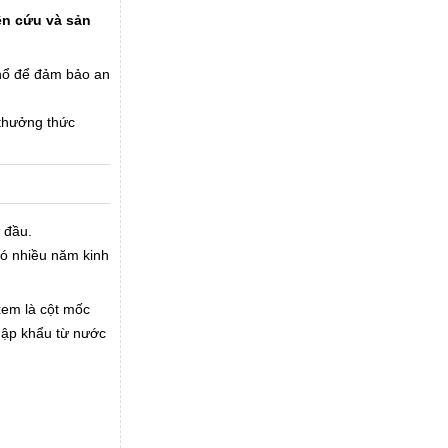
ên cứu và sản
nổ để đảm bảo an
 thưởng thức
 đầu.
ó nhiều năm kinh
xem là cột mốc
hập khẩu từ nước