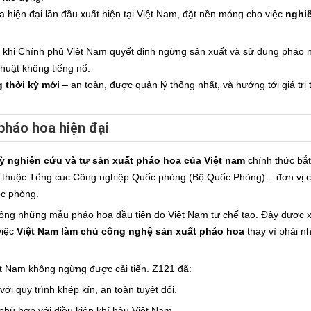
 hiện đại lần đầu xuất hiện tại Việt Nam, đặt nền móng cho việc
nghi
khi Chính phủ Việt Nam quyết định ngừng sản xuất và sử dụng pháo 
huật không tiếng nổ.
 thời kỳ mới
– an toàn, được quản lý thống nhất, và hướng tới giá trị
pháo hoa hiện đại
kỳ nghiên cứu và tự sản xuất pháo hoa của Việt nam
chính thức bắt
c thuộc Tổng cục Công nghiệp Quốc phòng (Bộ Quốc Phòng) – đơn vị c
ốc phòng.
ông những mẫu pháo hoa đầu tiên do Việt Nam tự chế tạo. Đây được 
việc
Việt Nam làm chủ công nghệ sản xuất pháo hoa
thay vì phải n
 Nam không ngừng được cải tiến. Z121 đã:
i quy trình khép kín, an toàn tuyệt đối.
hù hợp với điều kiện khí hậu Việt Nam.