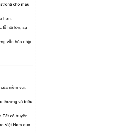
stronti cho màu
o hơn.
 lễ hội lớn, sự
ưng vẫn hòa nhịp
 của niềm vui,
o thương và triều
 Tết cổ truyền.
ào Việt Nam qua