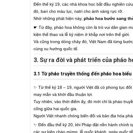
Đến thế kỷ 19, các nhà khoa học bắt đầu nghiên cứu
đỏ, bari cho màu lục, natri cho ánh vàng rực rỡ.
Nhờ những phát hiện này,
pháo hoa bước sang thờ
☛ Từ đây, pháo hoa không còn là trò vui dân gian mà 
kiện thể thao và lễ kỷ niệm ở khắp nơi trên thế giới.
Và cũng trong dòng chảy đó, Việt Nam đã từng bước
cùng xu hướng quốc tế.
3. Sự ra đời và phát triển của pháo 
3.1 Từ pháo truyền thống đến pháo hoa biểu 
✨ Từ thế kỷ 18 – 19, người Việt đã có phong tục đốt 
may mắn và khởi đầu thuận lợi.
Tuy nhiên, vào thời điểm ấy, đó mới chỉ là pháo tru
cống giữa hai quốc gia.
Người Việt nhanh chóng biến đổi và bản địa hóa pháo
✨ Đến đầu thế kỷ 20, khi Pháp đặt nền hành chính
các sự kiện chào mừng, lễ quốc khánh, ngày quốc tế