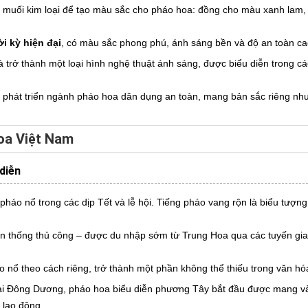
 muối kim loại để tạo màu sắc cho pháo hoa: đồng cho màu xanh lam, 
i kỳ hiện đại
, có màu sắc phong phú, ánh sáng bền và độ an toàn ca
trở thành một loại hình nghệ thuật ánh sáng, được biểu diễn trong các
 phát triển ngành pháo hoa dân dụng an toàn, mang bản sắc riêng nh
hoa Việt Nam
diễn
pháo nổ trong các dịp Tết và lễ hội. Tiếng pháo vang rộn là biểu tượng
yền thống thủ công – được du nhập sớm từ Trung Hoa qua các tuyến gia
 nổ theo cách riêng, trở thành một phần không thể thiếu trong văn hóa
 tại Đông Dương, pháo hoa biểu diễn phương Tây bắt đầu được mang v
 lao động.