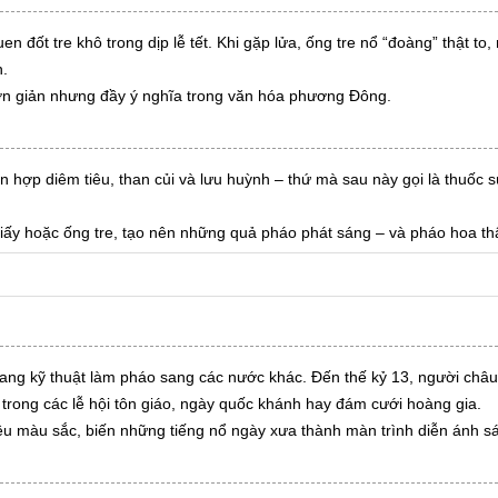
đốt tre khô trong dịp lễ tết. Khi gặp lửa, ống tre nổ “đoàng” thật to, 
n.
n giản nhưng đầy ý nghĩa trong văn hóa phương Đông.
n hợp diêm tiêu, than củi và lưu huỳnh – thứ mà sau này gọi là thuốc s
iấy hoặc ống tre, tạo nên những quả pháo phát sáng – và pháo hoa thậ
ng kỹ thuật làm pháo sang các nước khác. Đến thế kỷ 13, người châu 
trong các lễ hội tôn giáo, ngày quốc khánh hay đám cưới hoàng gia.
iều màu sắc, biến những tiếng nổ ngày xưa thành màn trình diễn ánh sá