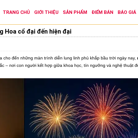
TRANG CHỦ
GIỚI THIỆU
SẢN PHẨM
ĐIỂM BÁN
BÁO GIÁ
g Hoa cổ đại đến hiện đại
xưa cho đến những màn trình diễn lung linh phủ khắp bầu trời ngày nay,
c – nơi con người kết hợp giữa khoa học, tín ngưỡng và nghệ thuật 