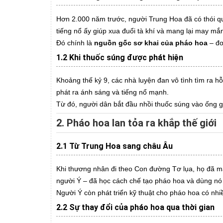
Hơn 2.000 năm trước, người Trung Hoa đã có thói quen 
tiếng nổ ấy giúp xua đuổi tà khí và mang lại may mắ
Đó chính là
nguồn gốc sơ khai của pháo hoa
– đơ
1.2 Khi thuốc súng được phát hiện
Khoảng thế kỷ 9, các nhà luyện đan vô tình tìm ra hỗ
phát ra ánh sáng và tiếng nổ mạnh.
Từ đó, người dân bắt đầu nhồi thuốc súng vào ống g
2. Pháo hoa lan tỏa ra khắp thế giới
2.1 Từ Trung Hoa sang châu Âu
Khi thương nhân đi theo Con đường Tơ lụa, họ đã ma
người Ý – đã học cách chế tạo pháo hoa và dùng nó 
Người Ý còn phát triển kỹ thuật cho pháo hoa có nh
2.2 Sự thay đổi của pháo hoa qua thời gian