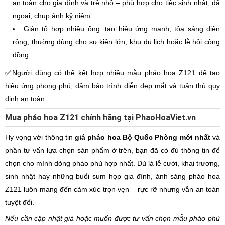
an toàn cho gia đình và trẻ nhỏ – phù hợp cho tiệc sinh nhật, dã
ngoại, chụp ảnh kỷ niệm.
Giàn tổ hợp nhiều ống: tạo hiệu ứng mạnh, tỏa sáng diện
rộng, thường dùng cho sự kiện lớn, khu du lịch hoặc lễ hội cộng
đồng.
✅Người dùng có thể kết hợp nhiều mẫu pháo hoa Z121 để tạo
hiệu ứng phong phú, đảm bảo trình diễn đẹp mắt và tuân thủ quy
định an toàn.
Mua pháo hoa Z121 chính hãng tại PhaoHoaViet.vn
Hy vọng với thông tin
giá
pháo hoa Bộ Quốc Phòng mới nhất
và
phần tư vấn lựa chọn sản phẩm ở trên, bạn đã có đủ thông tin để
chọn cho mình dòng pháo phù hợp nhất. Dù là lễ cưới, khai trương,
sinh nhật hay những buổi sum họp gia đình, ánh sáng pháo hoa
Z121 luôn mang đến cảm xúc trọn vẹn – rực rỡ nhưng vẫn an toàn
tuyệt đối.
Nếu cần cập nhật giá hoặc muốn được tư vấn chọn mẫu pháo phù