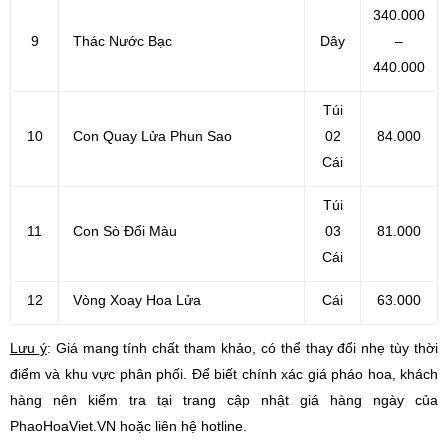
340.000
9
Thác Nước Bạc
Dây
–
440.000
Túi
10
Con Quay Lửa Phun Sao
02
84.000
Cái
Túi
11
Con Sò Đổi Màu
03
81.000
Cái
12
Vòng Xoay Hoa Lửa
Cái
63.000
Lưu ý
: Giá mang tính chất tham khảo, có thể thay đổi nhẹ tùy thời
điểm và khu vực phân phối. Để biết chính xác giá pháo hoa, khách
hàng nên kiểm tra tại trang cập nhật giá hàng ngày của
PhaoHoaViet.VN hoặc liên hệ hotline.