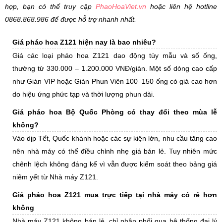
hợp, bạn có thể truy cập
PhaoHoaViet.vn
hoặc liên hệ hotline
0868.868.986 để được hỗ trợ nhanh nhất.
Giá pháo hoa Z121 hiện nay là bao nhiêu?
Giá các loại pháo hoa Z121 dao động tùy mẫu và số ống,
thường từ 330.000 – 1.200.000 VNĐ/giàn. Một số dòng cao cấp
như Giàn VIP hoặc Giàn Phun Viên 100–150 ống có giá cao hơn
do hiệu ứng phức tạp và thời lượng phun dài.
Giá pháo hoa Bộ Quốc Phòng có thay đổi theo mùa lễ
không?
Vào dịp Tết, Quốc khánh hoặc các sự kiện lớn, nhu cầu tăng cao
nên nhà máy có thể điều chỉnh nhẹ giá bán lẻ. Tuy nhiên mức
chênh lệch không đáng kể vì vẫn được kiểm soát theo bảng giá
niêm yết từ Nhà máy Z121.
Giá pháo hoa Z121 mua trực tiếp tại nhà máy có rẻ hơn
không
Nhà máy Z121 không bán lẻ, chỉ phân phối qua hệ thống đại lý