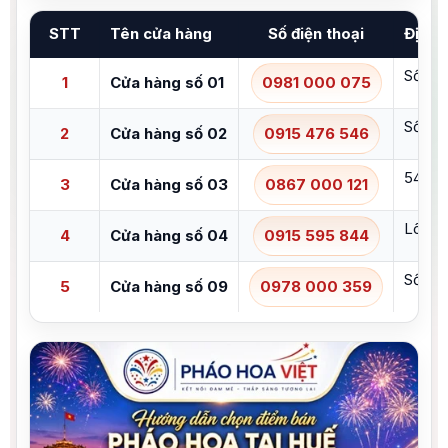
STT
Tên cửa hàng
Số điện thoại
Địa ch
Số 16 
1
Cửa hàng số 01
0981 000 075
Số 10 
2
Cửa hàng số 02
0915 476 546
54 Ng
3
Cửa hàng số 03
0867 000 121
Lô OL
4
Cửa hàng số 04
0915 595 844
Số 56
5
Cửa hàng số 09
0978 000 359