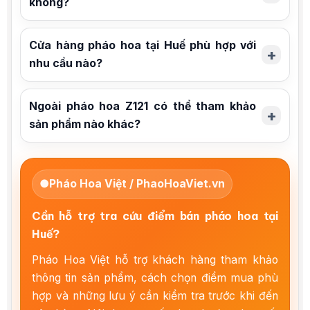
không?
Cửa hàng pháo hoa tại Huế phù hợp với
nhu cầu nào?
Ngoài pháo hoa Z121 có thể tham khảo
sản phẩm nào khác?
●
Pháo Hoa Việt / PhaoHoaViet.vn
Cần hỗ trợ tra cứu điểm bán pháo hoa tại
Huế?
Pháo Hoa Việt hỗ trợ khách hàng tham khảo
thông tin sản phẩm, cách chọn điểm mua phù
hợp và những lưu ý cần kiểm tra trước khi đến