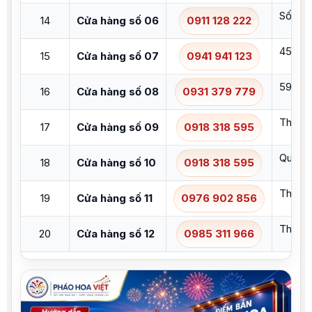
Số 261
14
Cửa hàng số 06
0911 128 222
457A L
15
Cửa hàng số 07
0941 941 123
59 Hữu
16
Cửa hàng số 08
0931 379 779
Thôn Q
17
Cửa hàng số 09
0918 318 595
Quốc l
18
Cửa hàng số 10
0918 318 595
Thôn C
19
Cửa hàng số 11
0976 902 856
Thôn 1
20
Cửa hàng số 12
0985 311 966