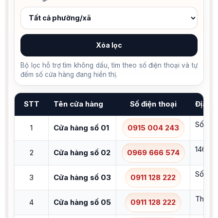
Xóa lọc
Bộ lọc hỗ trợ tìm không dấu, tìm theo số điện thoại và tự
đếm số cửa hàng đang hiển thị.
STT
Tên cửa hàng
Số điện thoại
Địa ch
Số 02,
1
Cửa hàng số 01
0915 004 243
146 Lý
2
Cửa hàng số 02
0969 666 574
Số 107
3
Cửa hàng số 03
0911 128 222
Thửa đ
4
Cửa hàng số 05
0911 128 222