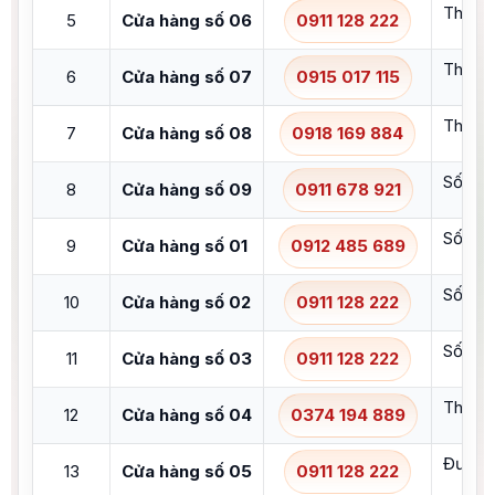
Thửa đ
5
Cửa hàng số 06
0911 128 222
Thửa đ
6
Cửa hàng số 07
0915 017 115
Thửa đ
7
Cửa hàng số 08
0918 169 884
Số 208
8
Cửa hàng số 09
0911 678 921
Số 240
9
Cửa hàng số 01
0912 485 689
Số 22,
10
Cửa hàng số 02
0911 128 222
Số 261
11
Cửa hàng số 03
0911 128 222
Thôn Đ
12
Cửa hàng số 04
0374 194 889
Đường 
13
Cửa hàng số 05
0911 128 222