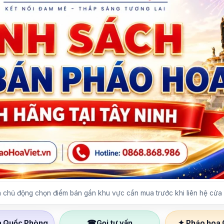
 chủ động chọn điểm bán gần khu vực cần mua trước khi liên hệ cửa
☎
✦
a Quốc Phòng
Gọi tư vấn
Pháo hoa 