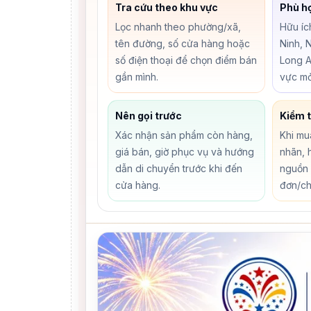
Tra cứu theo khu vực
Phù h
Lọc nhanh theo phường/xã,
Hữu íc
tên đường, số cửa hàng hoặc
Ninh, 
số điện thoại để chọn điểm bán
Long A
gần mình.
vực mở
Nên gọi trước
Kiểm t
Xác nhận sản phẩm còn hàng,
Khi mu
giá bán, giờ phục vụ và hướng
nhãn, 
dẫn di chuyển trước khi đến
nguồn 
cửa hàng.
đơn/ch