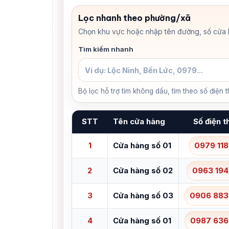
Lọc nhanh theo phường/xã
Chọn khu vực hoặc nhập tên đường, số cửa h
Tìm kiếm nhanh
Bộ lọc hỗ trợ tìm không dấu, tìm theo số điện 
STT
Tên cửa hàng
Số điện t
1
Cửa hàng số 01
0979 118
2
Cửa hàng số 02
0963 194
3
Cửa hàng số 03
0906 883
4
Cửa hàng số 01
0987 636