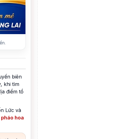
ển.
uyến biên
 khi tìm
ịa điểm tổ
ến Lức và
 pháo hoa