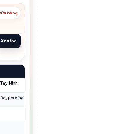
 cửa hàng
Xóa lọc
 Tây Ninh
ức, phường Ninh Thạnh, tỉnh Tây Ninh