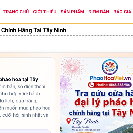
TRANG CHỦ
GIỚI THIỆU
SẢN PHẨM
ĐIỂM BÁN
BÁO GIÁ
Chính Hãng Tại Tây Ninh
 pháo hoa tại Tây
iểm bán, số điện thoại
 phù hợp với khách
u lịch, cửa hàng,
kiện muốn mua pháo hoa
 cưới hỏi, sinh nhật và