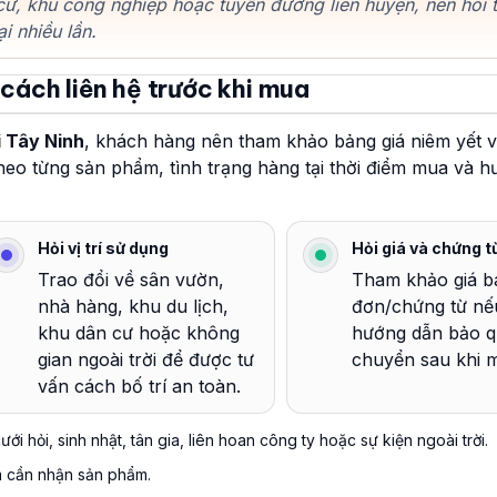
cư, khu công nghiệp hoặc tuyến đường liên huyện, nên hỏi t
ại nhiều lần.
 cách liên hệ trước khi mua
i Tây Ninh
, khách hàng nên tham khảo bảng giá niêm yết v
theo từng sản phẩm, tình trạng hàng tại thời điểm mua và 
Hỏi vị trí sử dụng
Hỏi giá và chứng t
Trao đổi về sân vườn,
Tham khảo giá b
nhà hàng, khu du lịch,
đơn/chứng từ nế
khu dân cư hoặc không
hướng dẫn bảo q
gian ngoài trời để được tư
chuyển sau khi 
vấn cách bố trí an toàn.
ới hỏi, sinh nhật, tân gia, liên hoan công ty hoặc sự kiện ngoài trời.
m cần nhận sản phẩm.