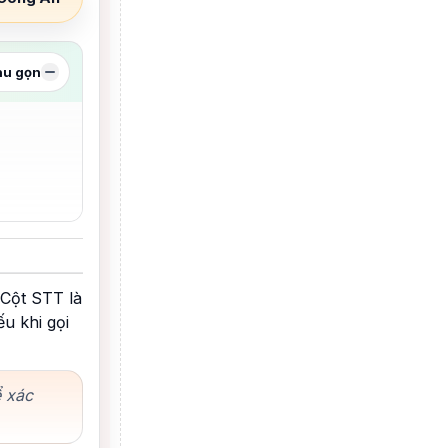
hu gọn
 Cột STT là
u khi gọi
ể xác