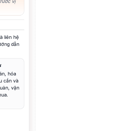
rước vị
à liên hệ
hướng dẫn
ừ
án, hóa
u cần và
uản, vận
mua.